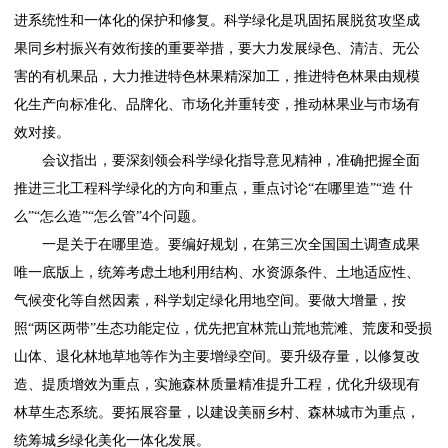
进系统性和一体化的保护和修复。科学绿化是巩固拓展脱贫攻坚成
果同乡村振兴有效衔接的重要举措，要大力发展绿色、清洁、无公
害的有机果品，大力推进特色林果精深加工，推进特色林果由规模
化生产向标准化、品牌化、市场化并重转变，推动林果业与市场有
效对接。
会议指出，要深刻领会科学绿化指导意见精神，准确把握全面
推进三北工程科学绿化的方向和重点，重点讨论“在哪里造”“造 什
么”“怎么造”“怎么管”4个问题。
一是关于在哪里造。要编好规划，在第三次全国国土调查成果
唯一底版上，统筹考虑土地利用结构、水资源条件、土地适应性、
气候变化等自然因素，科学划定绿化用地空间。要做大增量，按
照“两区两带”生态功能定位，优先把宜林荒山荒地荒滩、荒废和受损
山体、退化林地草地等作为主要增绿空间。要升级存量，以修复改
造、提质增效为重点，实施森林质量精准提升工程，优化升级现有
林草生态系统。要拓展容量，以建设美丽乡村、森林城市为重点，
统筹城乡绿化美化一体化发展。