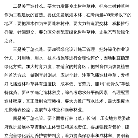
二是关于造什么。要大力发展乡土树种草种、把乡土树种草种
作为工程建设的首选。要优先发展灌木林，在降雨量400毫米以下的
地区，要把灌木作为主要造林树种。要大力营造混交林，积极推行
乔灌、针阔混交。要分区分类配置绿化树种草种、走生态节俭绿化
之路。
三是关于怎么造。要加强绿化设计施工管理，把好绿化作业设
计关，对用地、用水、技术措施等进行合理性评价，因地制宜确定
绿化方式。加大封育力度，在适宜的封育区，把封育作为恢复植被
的首选方式，做到宜封则封、应封全封。注重飞播造林种草，发挥
好飞播造林种草具有速度快、成本低、省劳力、能 啃“硬骨头”等独
特优势。要科学确定造林密度，综合考虑水分平衡因素，合理配置
造林密度，真正做到合理稀植。要大力推广节水技术，最大限度地
汇聚地表径流，发展节水林业和雨养林业。
四是关于怎么管。要全面推行林（草）长 制，压实地方党委政
府保护发展林草资源的主体责任和属地责任。要加强抚育管护，建
立完善绿化后期养护管护制度，着力提高保存率和成林率。要创新